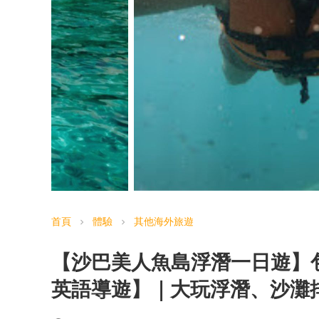
首頁
體驗
其他海外旅遊
chevron_right
chevron_right
【沙巴美人魚島浮潛一日遊】
英語導遊】｜大玩浮潛、沙灘