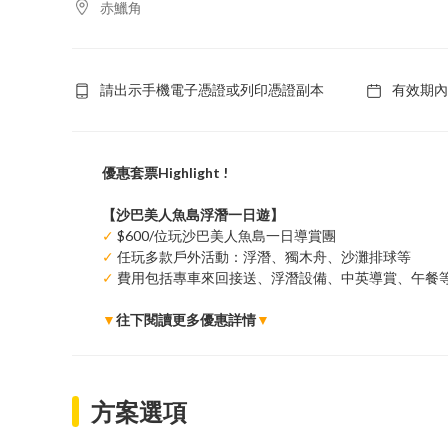
赤鱲角
請出示手機電子憑證或列印憑證副本
有效期內
優惠套票Highlight !
【沙巴美人魚島浮潛一日遊】
✓
$600/位玩沙巴美人魚島一日導賞團
✓
任玩多款戶外活動：浮潛、獨木舟、沙灘排球等
✓
費用包括專車來回接送、浮潛設備、中英導賞、午餐
▼
往下閱讀更多優惠詳情
▼
方案選項