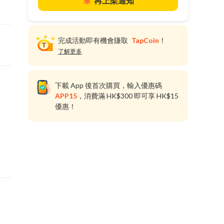
再上架通知
完成活動即有機會賺取
TapCoin
！
了解更多
下載 App 後首次購買，輸入優惠碼
APP15
，消費滿 HK$300 即可享 HK$15
優惠！