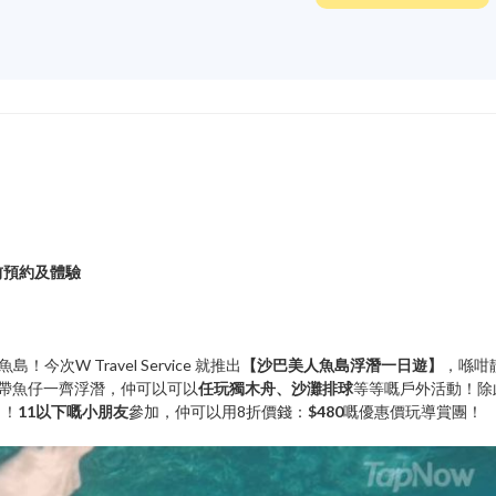
前預約及體驗
次W Travel Service 就推出
【沙巴美人魚島浮潛一日遊】
，喺咁
帶魚仔一齊浮潛，仲可以可以
任玩獨木舟、沙灘排球
等等嘅戶外活動！除
力！
11以下嘅小朋友
參加，仲可以用8折價錢：
$480
嘅優惠價玩導賞團！