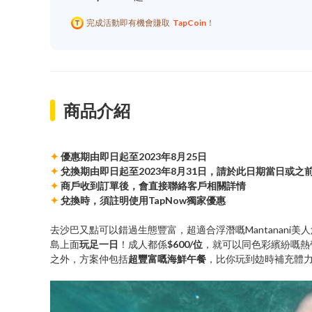
完成活動即有機會賺取
TapCoin
！
商品介紹
✦
優惠期由即日起至2023年8月25日
✦
兌換期由即日起至2023年8月31日，請於此日期當日或之
✦
商戶收到訂單後，會直接聯絡客戶相關詳情
✦
兌換時，須註明使用TapNow獨家優惠
去沙巴又點可以錯過生態豐富，超適合浮潛嘅Mantanani美人魚島！今
島上面
玩足一日
！成人都係
$600/位
，就可以同色彩繽紛嘅熱
之外，方案仲包括
超豐富嘅海鮮午餐
，比你玩到攰時補充體