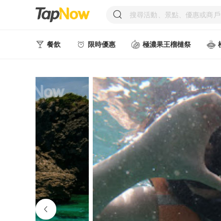
餐飲
限時優惠
極濃果王榴槤祭
人氣甜點
中式美食
西式美食
日韓美食
台式美食
東南亞美食
中西式美食