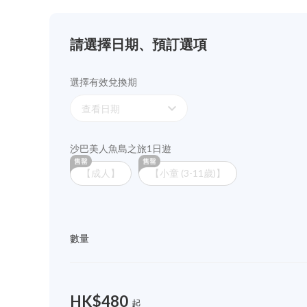
請選擇日期、預訂選項
選擇有效兌換期
expand_more
查看日期
沙巴美人魚島之旅1日遊
【成人】
【小童 (3-11歲)】
數量
HK$480
起