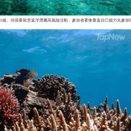
45分鐘。但係要留意返浮潛屬高風險活動，參加者要衡量返自己能力先參加