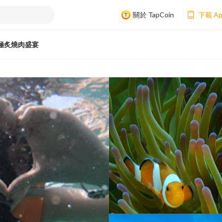
關於 TapCoin
下載 A
極炙燒肉盛宴