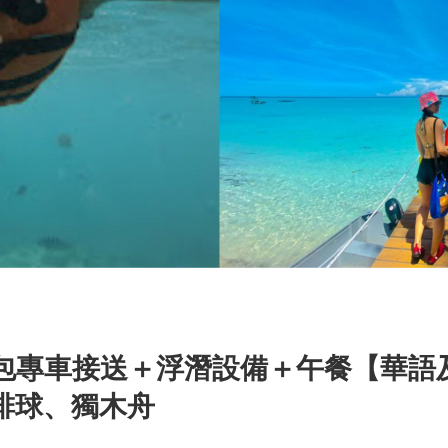
包專車接送＋浮潛設備＋午餐【華語
排球、獨木舟