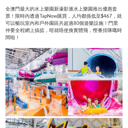
全澳門最大的水上樂園新濠影滙水上樂園推出優惠套
票！限時內透過TapNow購買，人均都係低至$467，就
可以暢玩室內和戶外園區共超過80個遊樂設施！門票
仲要全程網上搞掂，咁就唔使換實體飛，慳番排隊嘅時
間啦！