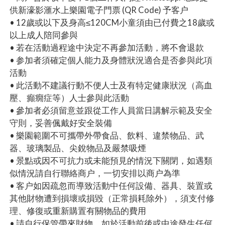
供新濠影滙水上樂園電子門票 (QR Code) 予客户
• 12歲或以下及身高≤120CM小童須由已付費之18歲或
以上成人陪同參與
• 若在活動過程途中決定不再參加活動，將不會退款
• 参加者須確定個人能力及身體狀況適合是否参與此項
活動
• 此活動不建議行動不便人士及有特定健康狀況（高血
壓、癲癇症等）人士參與此活動
• 參加者必須留意並跟從工作人員當日講解示範及安全
守則，妥善偑戴好安全裝備
• 樂園範圍不可攜帶外帶食品、飲料、違禁物品、武
器、玻璃製品、尖銳物品及嚴禁吸煙
• 景點或因不可抗力或未能預見的情況下關閉，如遇類
似情況請自行聯絡商户，一切安排以商户為準
• 客户如因疏忽而導致活動中任何設備、器具、裝置或
其他財物遭到損壞或損毀（正常損耗除外），須支付修
理、修復或重新購置有關物品的費用
• 請自行保管帶來財物，如於活動前後或中途發生任何