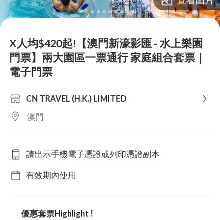
lens
lens
lens
lens
lens
lens
lens
lens
lens
X人均$420起!【澳門新濠影匯 - 水上樂園
門票】兩大園區一票通行 家庭組合套票｜
電子門票
CN TRAVEL (H.K.) LIMITED
澳門
請出示手機電子憑證或列印憑證副本
有效期內使用
優惠套票Highlight !