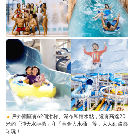
▲
戶外園區有62個滑梯、瀑布和嬉水點，還有高達20
米的「沖天水龍捲」和「黃金大水桶」等，大人細路都
啱玩！