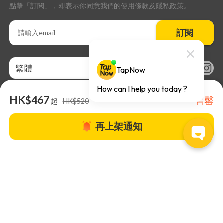
點擊「訂閱」，即表示你同意我們的
使用條款
及
隱私政策
。
訂閱
繁體
HK$467
售罄
起
HK$520
再上架通知
關於TapNow |
TapNow Blog |
加入成為合作夥伴
|
網站條款
|
幫助
中心
© 2026 TapNow. All Rights Reserved.