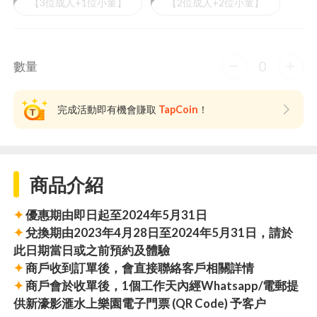
【3位成人+1位小童】
【2位成人+2位小童】
0
數量
完成活動即有機會賺取
TapCoin
！
商品介紹
✦
優惠期由即日起至2024年5月31日
✦
兌換期由2023年4月28日至
2024年5月31日
，請於
此日期當日或之前預約及體驗
✦
商戶收到訂單後，會直接聯絡客戶相關詳情
✦
商戶會於收單後，1個工作天內經Whatsapp/電郵提
供新濠影滙水上樂園電子門票 (QR Code) 予客户