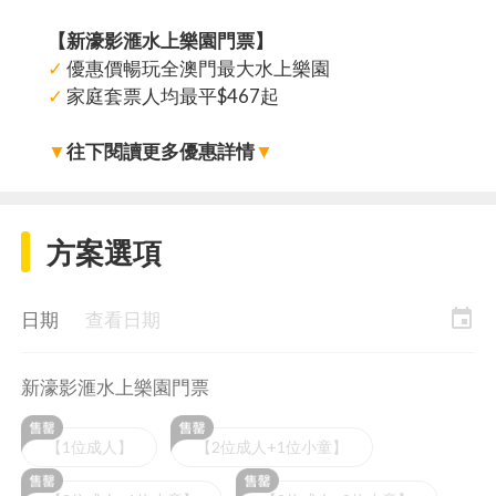
【新濠影滙水上樂園門票】
✓
優惠價暢玩全澳門最大水上樂園
✓
家庭套票人均最平$467起
▼
往下閱讀更多優惠詳情
▼
方案選項
event
日期
查看日期
新濠影滙水上樂園門票
【1位成人】
【2位成人+1位小童】