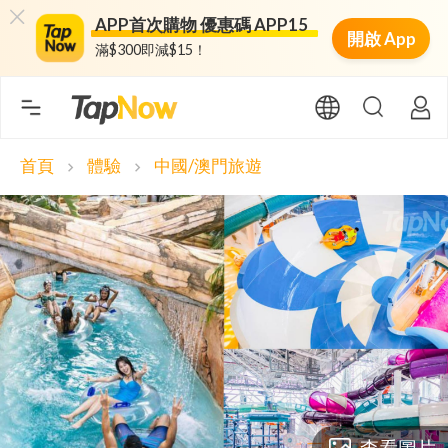
APP首次購物 優惠碼 APP15
開啟 App
滿$300即減$15！
首頁
體驗
中國/澳門旅遊
chevron_right
chevron_right
查看圖片