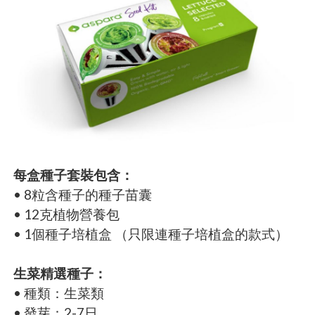
每盒種子套裝包含：
• 8粒含種子的種子苗囊
• 12克植物營養包
• 1個種子培植盒 （只限連種子培植盒的款式）
生菜精選種子：
• 種類：生菜類
• 發芽：2-7日