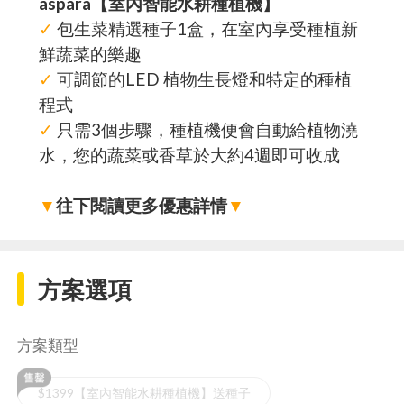
aspara【室內智能水耕種植機】
✓
包生菜精選種子1盒，在室內享受種植新
鮮蔬菜的樂趣
✓
可調節的LED 植物生長燈和特定的種植
程式
✓
只需3個步驟，種植機便會自動給植物澆
水，您的蔬菜或香草於大約4週即可收成
▼
往下閱讀更多優惠詳情
▼
方案選項
方案類型
$1399【室內智能水耕種植機】送種子