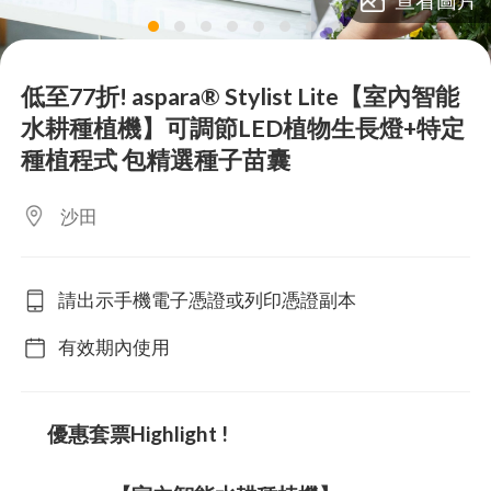
lens
lens
lens
lens
lens
lens
lens
lens
低至77折! aspara® Stylist Lite【室內智能
水耕種植機】可調節LED植物生長燈+特定
種植程式 包精選種子苗囊
沙田
請出示手機電子憑證或列印憑證副本
有效期內使用
優惠套票Highlight !