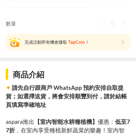
0
數量
完成活動即有機會賺取
TapCoin
！
商品介紹
✦
請先自行跟商戶 WhatsApp 預約安排自取提
貨；如選擇送貨，將會安排順豐到付，請於結帳
頁填寫準確地址
aspara推出
【室內智能水耕種植機】
優惠：
低至7
7折
，在室內享受種植新鮮蔬菜的樂趣！室內智