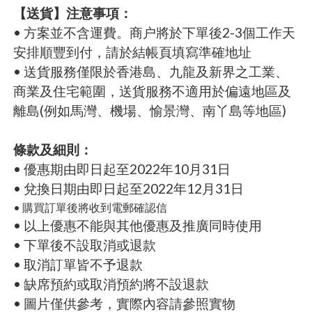
【送貨】注意事項：
• 方案並不含運費。商户將於下單後2-3個工作天
安排順豐到付，請於結帳頁填寫準確地址
• 送貨服務僅限於香港島、九龍及新界之工業、
商業及住宅範圍，送貨服務不適用於偏遠地區及
離島(例如馬灣、機場、愉景灣、南丫島等地區)
條款及細則：
• 優惠期由即日起至2022年10月31日
• 兌換日期由即日起至2022年12月31日
• 購買訂單後將收到電郵確認信
• 以上優惠不能與其他優惠及推廣同時使用
• 下單後不設取消或退款
• 取消訂單皆不予退款
• 缺席預約或取消預約將不設退款
• 圖片僅供參考，實際內容請參照實物