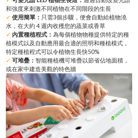
和強度來刺激不同植物在不同階段的生長
✓
使用簡單：
只需3個步驟，便會自動給植物澆
水，在大約 4 週內收穫您的蔬菜或香草
✓
內置種植程式：
為每個植物物種提供特定的種
植模式以及自動應用最合適的照明和種植模式，
特定種植程式可以令植物生長快50%
✓
可堆疊：
智能種植機可堆疊以節省佔地面積，
或在家中建造美觀的特色牆