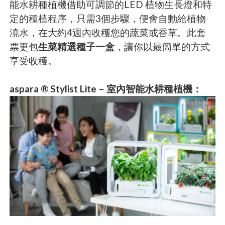
能水耕種植機借助可調節的LED 植物生長燈和特
定的種植程序，只需3個步驟，便會自動給植物
澆水，在大約4週內收穫您的蔬菜或香草。此套
票更包
生菜精選種子一盒
，讓你以最簡單的方式
享受收穫。
aspara ® Stylist Lite – 室內智能水耕種植機：